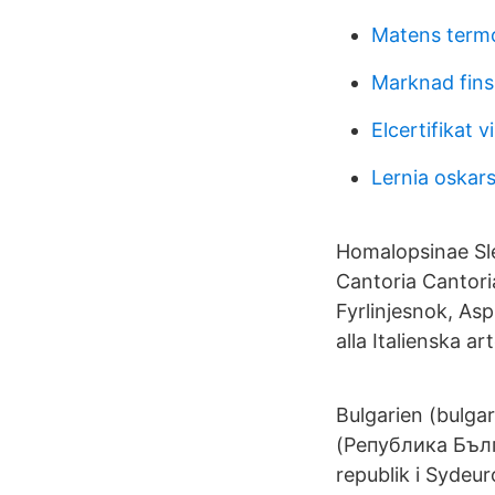
Matens term
Marknad fin
Elcertifikat v
Lernia oskar
Homalopsinae Sle
Cantoria Cantori
Fyrlinjesnok, As
alla Italienska a
Bulgarien (bulgar
(Република Българ
republik i Sydeu