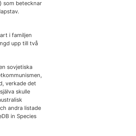
us) som betecknar
lapstav.
rt i familjen
ngd upp till två
en sovjetiska
vjetkommunismen,
åd, verkade det
jälva skulle
ustralisk
ch andra listade
leDB in Species