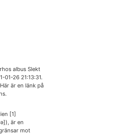
rhos albus Slekt
1-01-26 21:13:31.
Här är en länk på
ns.
ien [1]
ə]), är en
 gränsar mot