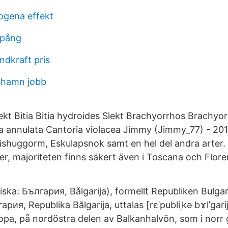
ogena effekt
spång
indkraft pris
shamn jobb
kt Bitia Bitia hydroides Slekt Brachyorrhos Brachyor
a annulata Cantoria violacea Jimmy (Jimmy_77) - 201
pishuggorm, Eskulapsnok samt en hel del andra arter. 
rter, majoriteten finns säkert även i Toscana och Flore
iska: България, Bǎlgarija), formellt Republiken Bulgar
ия, Republika Bălgarija, uttalas [rɛˈpubliˌkə bɤlˈgarij
ropa, på nordöstra delen av Balkanhalvön, som i norr