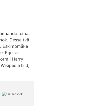
spännande temat
nok. Dessa två
Emu Eskimomåke
ok Egeisk
 orm | Harry
Wikipedia bild;