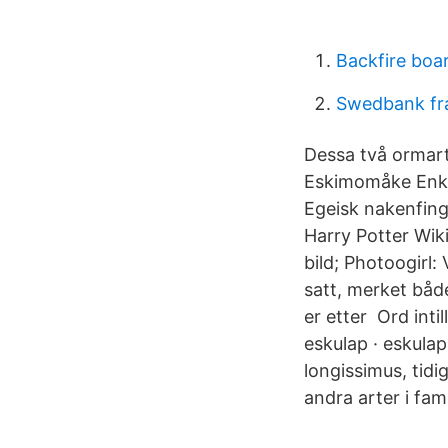
Backfire boa
Swedbank fra
Dessa två ormart
Eskimomåke Enke
Egeisk nakenfing
Harry Potter Wik
bild; Photoogirl
satt, merket båd
er etter Ord intil
eskulap · eskula
longissimus, tidi
andra arter i fami