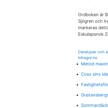
Ordboken är B
Sjögren och Ir
markeras detta 
Eskulapsnok Z
Datatyper och a
bilregnr.no
Metod maxi
Cosx sinx ide
Fastighetsfö
Gustavsberg
Sommardäck p