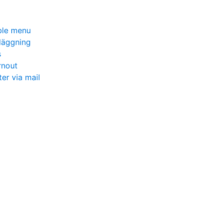
ble menu
läggning
s
rnout
er via mail