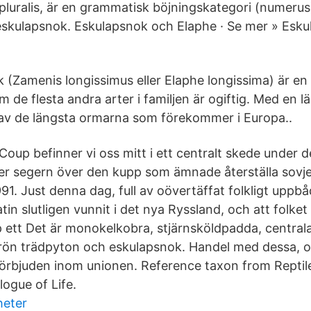
en pluralis, är en grammatisk böjningskategori (numer
t eskulapsnok. Eskulapsnok och Elaphe · Se mer » Esku
 (Zamenis longissimus eller Elaphe longissima) är en a
 de flesta andra arter i familjen är ogiftig. Med en lä
av de längsta ormarna som förekommer i Europa..
Coup befinner vi oss mitt i ett centralt skede under d
fter segern över den kupp som ämnade återställa so
91. Just denna dag, full av oövertäffat folkligt uppb
 slutligen vunnit i det nya Ryssland, och att folket s
ett Det är monokelkobra, stjärnsköldpadda, centrala
ön trädpyton och eskulapsnok. Handel med dessa, o
ip förbjuden inom unionen. Reference taxon from Repti
ogue of Life.
heter