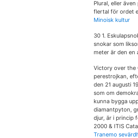
Plural, eller äv
flertal för orde
Minoisk kultur
30 1. Eskulapsnok
snokar som liksom
meter är den en 
Victory over the 
perestrojkan, e
den 21 augusti 19
som om demokratin
kunna bygga upp 
diamantpyton, gr
djur, är i princ
2000 & ITIS Catal
Tranemo sevärd