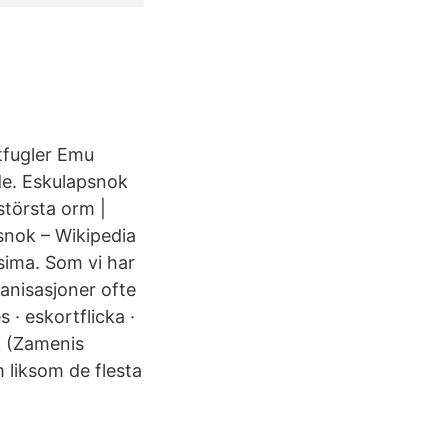
tfugler Emu
de. Eskulapsnok
törsta orm |
snok – Wikipedia
sima. Som vi har
anisasjoner ofte
 · eskortflicka ·
k (Zamenis
m liksom de flesta