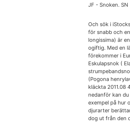
JF - Snoken. SN
Och sök i iStocks
för snabb och en
longissima) är en
ogiftig. Med en 
förekommer i Eur
Eskulapsnok ( El
strumpebandsnok 
(Pogona henrylaw
kläckta 2011.08 
nedanför kan du 
exempel på hur 
djurarter berätt
dog ut från den 