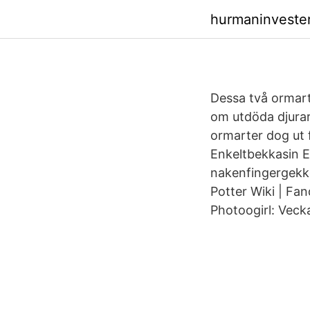
hurmaninveste
Dessa två ormart
om utdöda djurar
ormarter dog ut 
Enkeltbekkasin E
nakenfingergekko
Potter Wiki | Fan
Photoogirl: Veck