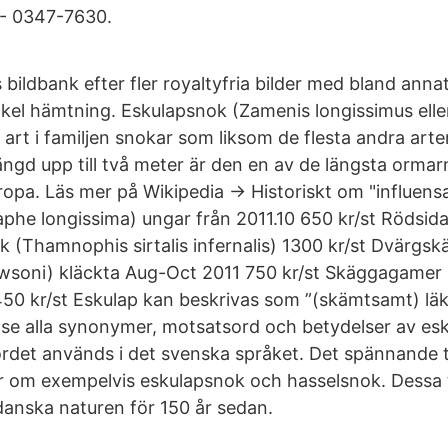
 - 0347-7630.
 bildbank efter fler royaltyfria bilder med bland ann
kel hämtning. Eskulapsnok (Zamenis longissimus elle
 art i familjen snokar som liksom de flesta andra arter
längd upp till två meter är den en av de längsta orma
opa. Läs mer på Wikipedia -> Historiskt om "influens
aphe longissima) ungar från 2011.10 650 kr/st Rödsid
(Thamnophis sirtalis infernalis) 1300 kr/st Dvärgs
soni) kläckta Aug-Oct 2011 750 kr/st Skäggagamer (
450 kr/st Eskulap kan beskrivas som ”(skämtsamt) läk
se alla synonymer, motsatsord och betydelser av es
ordet används i det svenska språket. Det spännande
ar om exempelvis eskulapsnok och hasselsnok. Dessa
danska naturen för 150 år sedan.