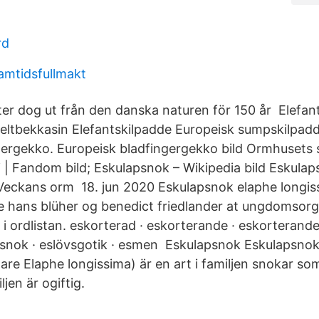
rd
mtidsfullmakt
er dog ut från den danska naturen för 150 år Elefan
ltbekkasin Elefantskilpadde Europeisk sumpskilpad
ergekko. Europeisk bladfingergekko bild Ormhusets s
i | Fandom bild; Eskulapsnok – Wikipedia bild Eskulap
: Veckans orm 18. jun 2020 Eskulapsnok elaphe longis
e hans blüher og benedict friedlander at ungdomsorg
l i ordlistan. eskorterad · eskorterande · eskorterandes
psnok · eslövsgotik · esmen Eskulapsnok Eskulapsno
gare Elaphe longissima) är en art i familjen snokar so
ljen är ogiftig.