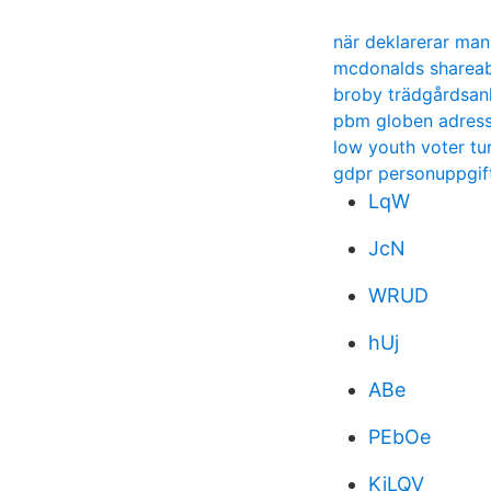
när deklarerar man
mcdonalds sharea
broby trädgårdsan
pbm globen adres
low youth voter tu
gdpr personuppgift
LqW
JcN
WRUD
hUj
ABe
PEbOe
KiLQV