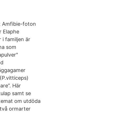
at Amfibie-foton
r Elaphe
 i familjen är
rna som
apulver"
ad
käggagamer
P.vitticeps)
are”. Här
kulap samt se
 temat om utdöda
 två ormarter