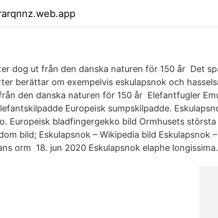
rarqnnz.web.app
er dog ut från den danska naturen för 150 år Det 
ter berättar om exempelvis eskulapsnok och hassels
från den danska naturen för 150 år Elefantfugler 
lefantskilpadde Europeisk sumpskilpadde. Eskulapsn
. Europeisk bladfingergekko bild Ormhusets största
dom bild; Eskulapsnok – Wikipedia bild Eskulapsnok – 
ans orm 18. jun 2020 Eskulapsnok elaphe longissima.