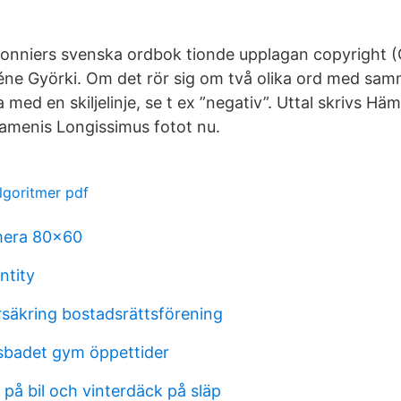
onniers svenska ordbok tionde upplagan copyright (C
éne Györki. Om det rör sig om två olika ord med sam
med en skiljelinje, se t ex ”negativ”. Uttal skrivs Hä
amenis Longissimus fotot nu.
lgoritmer pdf
mera 80x60
ntity
rsäkring bostadsrättsförening
sbadet gym öppettider
å bil och vinterdäck på släp