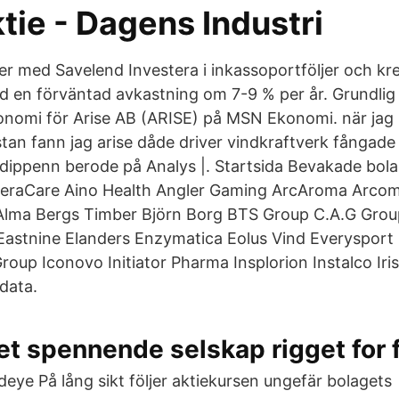
tie - Dagens Industri
ter med Savelend Investera i inkassoportföljer och kr
d en förväntad avkastning om 7-9 % per år. Grundlig 
onomi för Arise AB (ARISE) på MSN Ekonomi. när jag 
istan fann jag arise dåde driver vindkraftverk fångade
t dippenn berode på Analys |. Startsida Bevakade bol
eraCare Aino Health Angler Gaming ArcAroma Arcom
 Alma Bergs Timber Björn Borg BTS Group C.A.G Gro
Eastnine Elanders Enzymatica Eolus Vind Everysport
up Iconovo Initiator Pharma Insplorion Instalco Iris
data.
et spennende selskap rigget for
eye På lång sikt följer aktiekursen ungefär bolagets