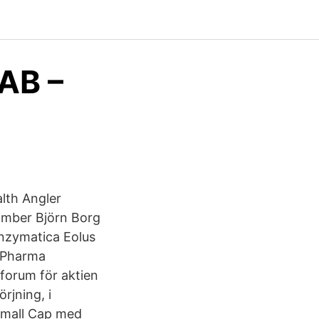
 AB –
lth Angler
imber Björn Borg
nzymatica Eolus
r Pharma
 forum för aktien
rjning, i
 Small Cap med