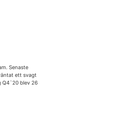
eam. Senaste
äntat ett svagt
g Q4`20 blev 26