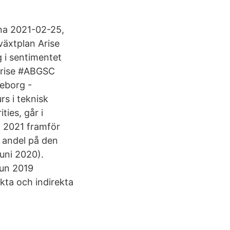
rna 2021-02-25,
växtplan Arise
 i sentimentet
Arise #ABGSC
teborg -
s i teknisk
ties, går i
a 2021 framför
g andel på den
juni 2020).
jun 2019
rekta och indirekta