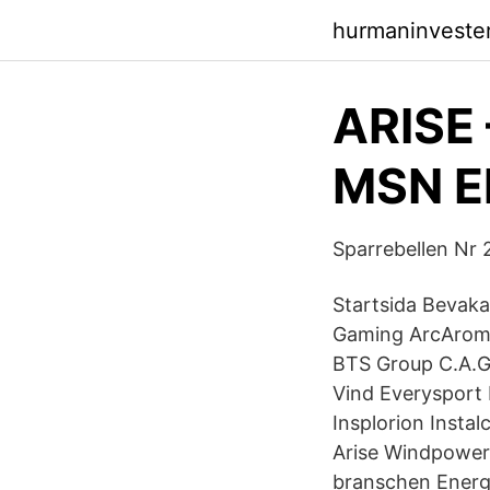
hurmaninveste
ARISE 
MSN E
Sparrebellen Nr 27
Startsida Bevak
Gaming ArcAroma
BTS Group C.A.G
Vind Everysport
Insplorion Instal
Arise Windpower.
branschen Energi