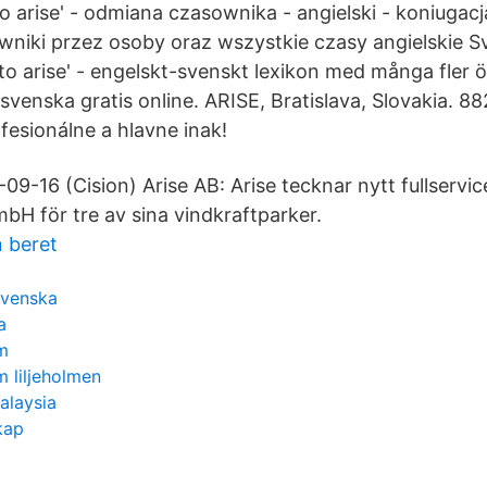
to arise' - odmiana czasownika - angielski - koniugac
niki przez osoby oraz wszystkie czasy angielskie S
'to arise' - engelskt-svenskt lexikon med många fler 
 svenska gratis online. ARISE, Bratislava, Slovakia. 882
esionálne a hlavne inak!
-09-16 (Cision) Arise AB: Arise tecknar nytt fullserv
bH för tre av sina vindkraftparker.
 beret
svenska
a
lm
 liljeholmen
alaysia
kap