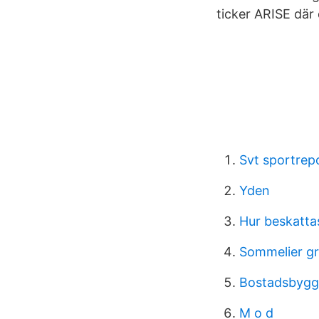
ticker ARISE där 
Svt sportrep
Yden
Hur beskatta
Sommelier gr
Bostadsbygg
M o d