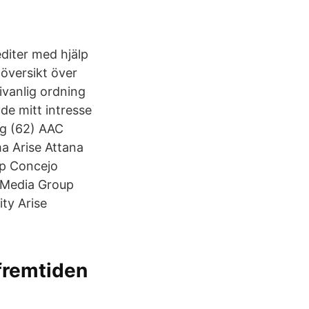
editer med hjälp
översikt över
ivanlig ordning
 de mitt intresse
ag (62) AAC
a Arise Attana
up Concejo
 Media Group
ity Arise
 fremtiden