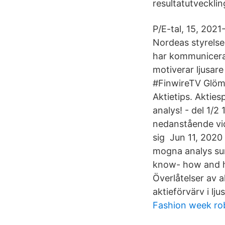
resultatutvecklin
P/E-tal, 15, 202
Nordeas styrelse 
har kommunicerat
motiverar ljusa
#FinwireTV Glöm 
Aktietips. Aktie
analys! - del 1/2
nedanstående vid
sig Jun 11, 2020
mogna analys summ
know- how and hi
Överlåtelser av ak
aktieförvärv i lju
Fashion week rob