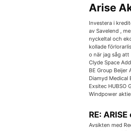
Arise Ak
Investera i kredi
av Savelend , me
nyckeltal och ek
kollade förlorarl
o när jag såg at
Clyde Space Add
BE Group Beijer
Diamyd Medical 
Exsitec HUBSO Gro
Windpower aktie
RE: ARISE 
Avsikten med Red