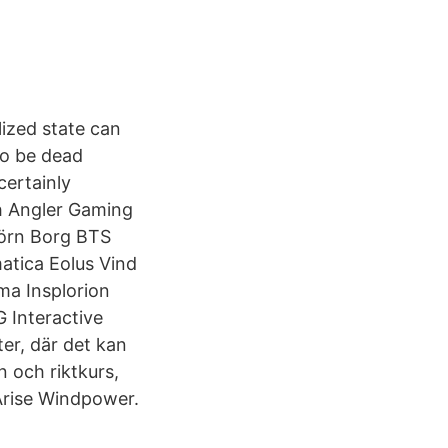
lized state can
so be dead
certainly
h Angler Gaming
jörn Borg BTS
atica Eolus Vind
ma Insplorion
 Interactive
er, där det kan
n och riktkurs,
Arise Windpower.