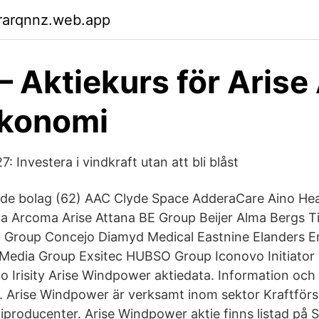
rarqnnz.web.app
– Aktiekurs för Arise
konomi
: Investera i vindkraft utan att bli blåst
ade bolag (62) AAC Clyde Space AdderaCare Aino Hea
 Arcoma Arise Attana BE Group Beijer Alma Bergs T
 Group Concejo Diamyd Medical Eastnine Elanders E
 Media Group Exsitec HUBSO Group Iconovo Initiato
co Irisity Arise Windpower aktiedata. Information och
 Arise Windpower är verksamt inom sektor Kraftförsö
producenter. Arise Windpower aktie finns listad på