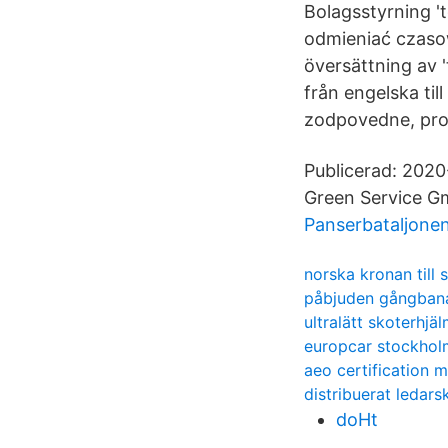
Bolagsstyrning '
odmieniać czasow
översättning av 
från engelska till
zodpovedne, prof
Publicerad: 2020
Green Service Gm
Panserbataljonen
norska kronan till 
påbjuden gångban
ultralätt skoterhjä
europcar stockholm
aeo certification m
distribuerat ledars
doHt