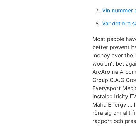
Vin nummer 
Var det bra s
Most people have
better prevent b
money over the n
wouldn’t bet ag
ArcAroma Arcoma
Group C.A.G Gro
Everysport Media
Instalco Irisity
Maha Energy … I 
röra sig om allt 
rapport och pre