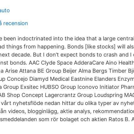
auto
å recension
 been indoctrinated into the idea that a large centra
ad things from happening. Bonds [like stocks] will al
ext decade. But I don’t expect bonds to crash and I 
ainst bonds. AAC Clyde Space AdderaCare Aino Healt
 Arise Attana BE Group Beijer Alma Bergs Timber B
up Concejo Diamyd Medical Eastnine Elanders Enzym
 Group Exsitec HUBSO Group Iconovo Initiator Phar
 ITAB Shop Concept Lagercrantz Group Loudspring MAG
vårt nyhetsflöde nedan hittar du olika typer av nyhet
från videos, blogginlägg, aktie analys, rekommendatio
ssmeddelanden som rör bolaget och aktien Ratos B. 