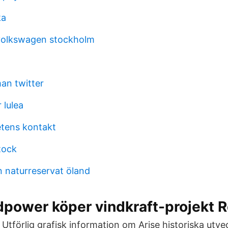
ka
volkswagen stockholm
an twitter
 lulea
tens kontakt
tock
n naturreservat öland
power köper vindkraft-projekt R
t. Utförlig grafisk information om Arise historiska utv