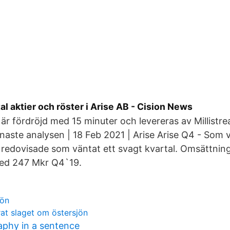
al aktier och röster i Arise AB - Cision News
är fördröjd med 15 minuter och levereras av Millistr
naste analysen | 18 Feb 2021 | Arise Arise Q4 - Som v
 redovisade som väntat ett svagt kvartal. Omsättnin
ed 247 Mkr Q4`19.
lön
at slaget om östersjön
phy in a sentence