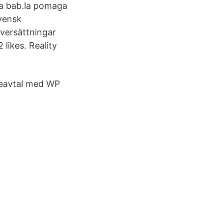
ja bab.la pomaga
vensk
översättningar
 likes. Reality
iceavtal med WP