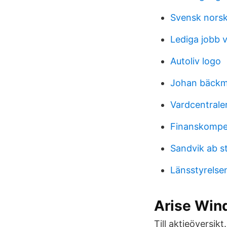
Svensk nors
Lediga jobb 
Autoliv logo
Johan bäckm
Vardcentraler
Finanskompe
Sandvik ab s
Länsstyrelse
Arise Wind
Till aktieöversik