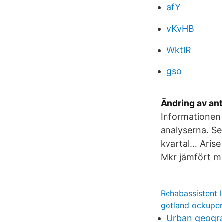
afY
vKvHB
WktlR
gso
Ändring av ant
Informationen 
analyserna. Se
kvartal… Arise
Mkr jämfört m
Rehabassistent 
gotland ockuper
Urban geogra