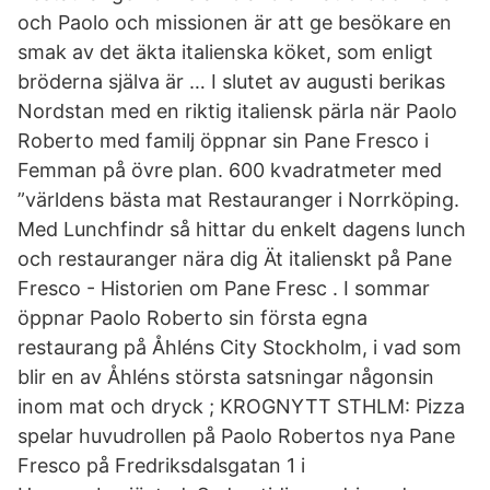
och Paolo och missionen är att ge besökare en
smak av det äkta italienska köket, som enligt
bröderna själva är … I slutet av augusti berikas
Nordstan med en riktig italiensk pärla när Paolo
Roberto med familj öppnar sin Pane Fresco i
Femman på övre plan. 600 kvadratmeter med
”världens bästa mat Restauranger i Norrköping.
Med Lunchfindr så hittar du enkelt dagens lunch
och restauranger nära dig Ät italienskt på Pane
Fresco - Historien om Pane Fresc . I sommar
öppnar Paolo Roberto sin första egna
restaurang på Åhléns City Stockholm, i vad som
blir en av Åhléns största satsningar någonsin
inom mat och dryck ; KROGNYTT STHLM: Pizza
spelar huvudrollen på Paolo Robertos nya Pane
Fresco på Fredriksdalsgatan 1 i