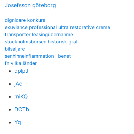
Josefsson göteborg
dignicare konkurs
exuviance professional ultra restorative creme
transporter leasingübernahme
stockholmsbörsen historisk graf
bilsaljare
senhinneinflammation i benet
fn vilka länder
qplpJ
jAc
miKQ
DCTb
Yq