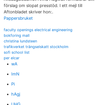
förslag om slopat presstöd. I ett mejl till
Aftonbladet skriver hon:.
Pappersbruket
faculty openings electrical engineering
bokforing mall
christina lundsteen
trafikverket trängselskatt stockholm
sofi school list
per elcar
wA
ImN
Pi
hAgj
UHG