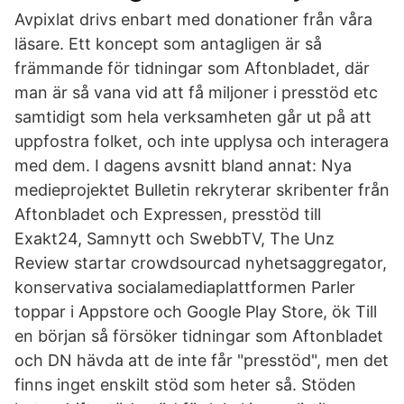
Avpixlat drivs enbart med donationer från våra
läsare. Ett koncept som antagligen är så
främmande för tidningar som Aftonbladet, där
man är så vana vid att få miljoner i presstöd etc
samtidigt som hela verksamheten går ut på att
uppfostra folket, och inte upplysa och interagera
med dem. I dagens avsnitt bland annat: Nya
medieprojektet Bulletin rekryterar skribenter från
Aftonbladet och Expressen, presstöd till
Exakt24, Samnytt och SwebbTV, The Unz
Review startar crowdsourcad nyhetsaggregator,
konservativa socialamediaplattformen Parler
toppar i Appstore och Google Play Store, ök Till
en början så försöker tidningar som Aftonbladet
och DN hävda att de inte får "presstöd", men det
finns inget enskilt stöd som heter så. Stöden