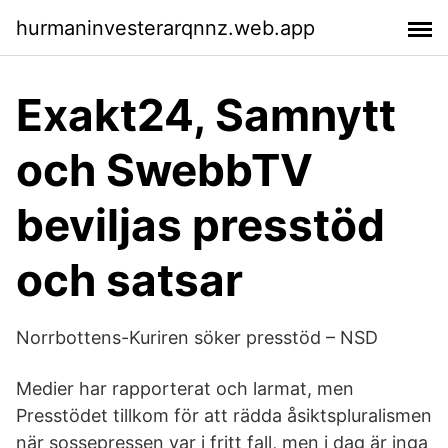
hurmaninvesterarqnnz.web.app
Exakt24, Samnytt
och SwebbTV
beviljas presstöd
och satsar
Norrbottens-Kuriren söker presstöd – NSD
Medier har rapporterat och larmat, men
Presstödet tillkom för att rädda åsiktspluralismen
när sossepressen var i fritt fall, men i dag är inga